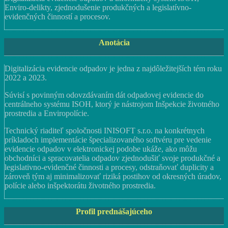
Enviro-delikty, zjednodušenie produkčných a legislatívno-
evidenčných činností a procesov.
Anotácia
Digitalizácia evidencie odpadov je jedna z najdôležitejších tém roku
2022 a 2023.
Súvisí s povinným odovzdávaním dát odpadovej evidencie do
centrálneho systému ISOH, ktorý je nástrojom Inšpekcie životného
prostredia a Enviropolície.
Technický riaditeľ spoločnosti INISOFT s.r.o. na konkrétnych
príkladoch implementácie špecializovaného softvéru pre vedenie
evidencie odpadov v elektronickej podobe ukáže, ako môžu
obchodníci a spracovatelia odpadov zjednodušiť svoje produkčné a
legislativno-evidenčné činnosti a procesy, odstraňovať duplicity a
zároveň tým aj minimalizovať riziká postihov od okresných úradov,
polície alebo inšpektorátu životného prostredia.
Profil prednášajúceho