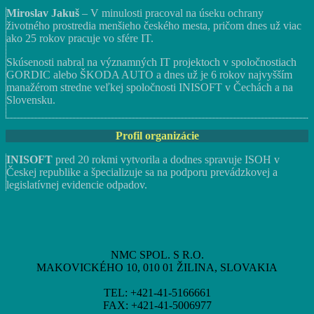
Miroslav Jakuš
– V minulosti pracoval na úseku ochrany
životného prostredia menšieho českého mesta, pričom dnes už viac
ako 25 rokov pracuje vo sfére IT.
Skúsenosti nabral na významných IT projektoch v spoločnostiach
GORDIC alebo ŠKODA AUTO a dnes už je 6 rokov najvyšším
manažérom stredne veľkej spoločnosti INISOFT v Čechách a na
Slovensku.
Profil organizácie
INISOFT
pred 20 rokmi vytvorila a dodnes spravuje ISOH v
Českej republike a špecializuje sa na podporu prevádzkovej a
legislatívnej evidencie odpadov.
NMC SPOL. S R.O.
MAKOVICKÉHO 10, 010 01 ŽILINA, SLOVAKIA
TEL: +421-41-5166661
FAX: +421-41-5006977