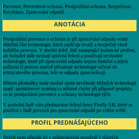
Prevence, Preventivní ochrana, Protipožární ochrana, Bezpečnost,
Recyklace, Zpracování odpadů.
ANOTÁCIA
Protipožární prevence a ochrana je při zpracování odpadu velmi
důležitá část technologie, která zajišťuje trvalý a bezpečný chod
každého provozu. V dnešní době, lidé zastupující technické profese,
ale bohužel stále neznají správná řešení a používají nevhodné
technologie, které při zpracování odpadu nejsou funkční a jejich
pořízení či provoz značně přesahuje technologie určené do
průmyslového provozu, kde se odpady zpracovávají.
Během přednášky bude možné zjistit nevýhody běžných technologií
(např. sprinklerové systémy) a některé chyby při přípravě projektu
co se protipožární prevence a ochrany technologie týče.
V poslední řadě vám představíme řešení firmy Firefly AB, které se
používá v řadě provozů pro zpracování odpadů po celém světě.
PROFIL PREDNÁŠAJÚCEHO
Strávil jsem několik let v průmyslovém prostředí v různých