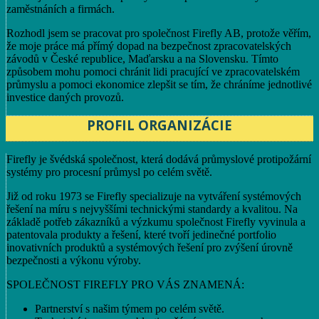
zaměstnáních a firmách.
Rozhodl jsem se pracovat pro společnost Firefly AB, protože věřím,
že moje práce má přímý dopad na bezpečnost zpracovatelských
závodů v České republice, Maďarsku a na Slovensku. Tímto
způsobem mohu pomoci chránit lidi pracující ve zpracovatelském
průmyslu a pomoci ekonomice zlepšit se tím, že chráníme jednotlivé
investice daných provozů.
PROFIL ORGANIZÁCIE
Firefly je švédská společnost, která dodává průmyslové protipožární
systémy pro procesní průmysl po celém světě.
Již od roku 1973 se Firefly specializuje na vytváření systémových
řešení na míru s nejvyššími technickými standardy a kvalitou. Na
základě potřeb zákazníků a výzkumu společnost Firefly vyvinula a
patentovala produkty a řešení, které tvoří jedinečné portfolio
inovativních produktů a systémových řešení pro zvýšení úrovně
bezpečnosti a výkonu výroby.
SPOLEČNOST FIREFLY PRO VÁS ZNAMENÁ:
Partnerství s našim týmem po celém světě.