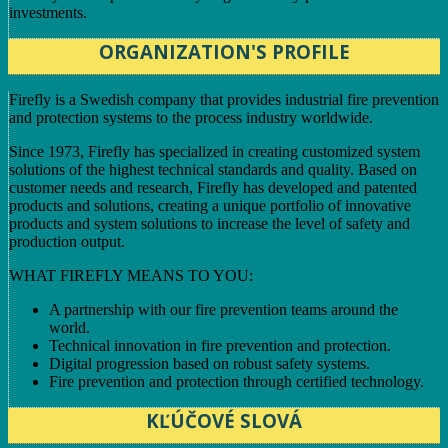
investments.
ORGANIZATION'S PROFILE
Firefly is a Swedish company that provides industrial fire prevention
and protection systems to the process industry worldwide.
Since 1973, Firefly has specialized in creating customized system
solutions of the highest technical standards and quality. Based on
customer needs and research, Firefly has developed and patented
products and solutions, creating a unique portfolio of innovative
products and system solutions to increase the level of safety and
production output.
WHAT FIREFLY MEANS TO YOU:
A partnership with our fire prevention teams around the
world.
Technical innovation in fire prevention and protection.
Digital progression based on robust safety systems.
Fire prevention and protection through certified technology.
KĽÚČOVÉ SLOVÁ