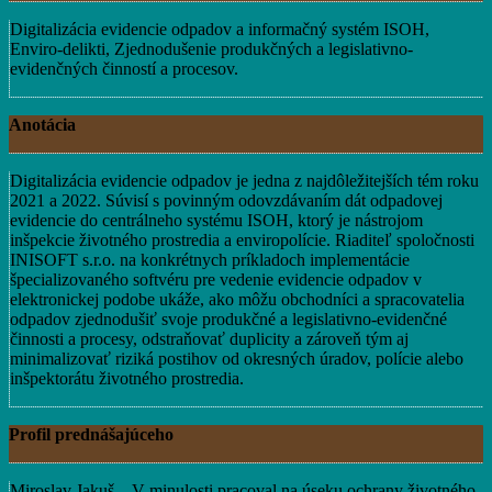
Digitalizácia evidencie odpadov a informačný systém ISOH,
Enviro-delikti, Zjednodušenie produkčných a legislativno-
evidenčných činností a procesov.
Anotácia
Digitalizácia evidencie odpadov je jedna z najdôležitejších tém roku
2021 a 2022. Súvisí s povinným odovzdávaním dát odpadovej
evidencie do centrálneho systému ISOH, ktorý je nástrojom
inšpekcie životného prostredia a enviropolície. Riaditeľ spoločnosti
INISOFT s.r.o. na konkrétnych príkladoch implementácie
špecializovaného softvéru pre vedenie evidencie odpadov v
elektronickej podobe ukáže, ako môžu obchodníci a spracovatelia
odpadov zjednodušiť svoje produkčné a legislativno-evidenčné
činnosti a procesy, odstraňovať duplicity a zároveň tým aj
minimalizovať riziká postihov od okresných úradov, polície alebo
inšpektorátu životného prostredia.
Profil prednášajúceho
Miroslav Jakuš – V minulosti pracoval na úseku ochrany životného