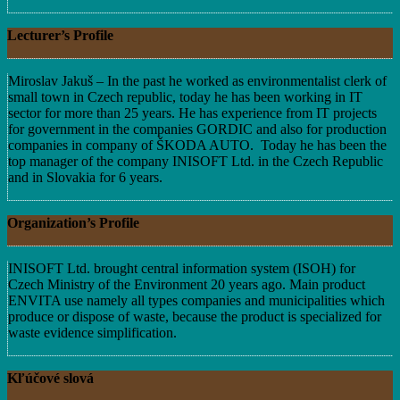
Lecturer’s Profile
Miroslav Jakuš – In the past he worked as environmentalist clerk of
small town in Czech republic, today he has been working in IT
sector for more than 25 years. He has experience from IT projects
for government in the companies GORDIC and also for production
companies in company of ŠKODA AUTO. Today he has been the
top manager of the company INISOFT Ltd. in the Czech Republic
and in Slovakia for 6 years.
Organization’s Profile
INISOFT Ltd. brought central information system (ISOH) for
Czech Ministry of the Environment 20 years ago. Main product
ENVITA use namely all types companies and municipalities which
produce or dispose of waste, because the product is specialized for
waste evidence simplification.
Kľúčové slová