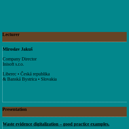
Lecturer
Miroslav Jakuš
Company Director
Inisoft s.r.o.
Liberec • Česká republika
& Banská Bystrica • Slovakia
Presentation
Waste evidence digitalization – good practice examples.