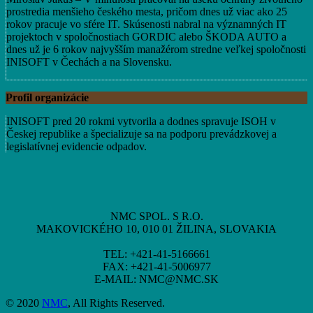
prostredia menšieho českého mesta, pričom dnes už viac ako 25
rokov pracuje vo sfére IT. Skúsenosti nabral na významných IT
projektoch v spoločnostiach GORDIC alebo ŠKODA AUTO a
dnes už je 6 rokov najvyšším manažérom stredne veľkej spoločnosti
INISOFT v Čechách a na Slovensku.
Profil organizácie
INISOFT pred 20 rokmi vytvorila a dodnes spravuje ISOH v
Českej republike a špecializuje sa na podporu prevádzkovej a
legislatívnej evidencie odpadov.
NMC SPOL. S R.O.
MAKOVICKÉHO 10, 010 01 ŽILINA, SLOVAKIA
TEL: +421-41-5166661
FAX: +421-41-5006977
E-MAIL: NMC@NMC.SK
© 2020
NMC
, All Rights Reserved.